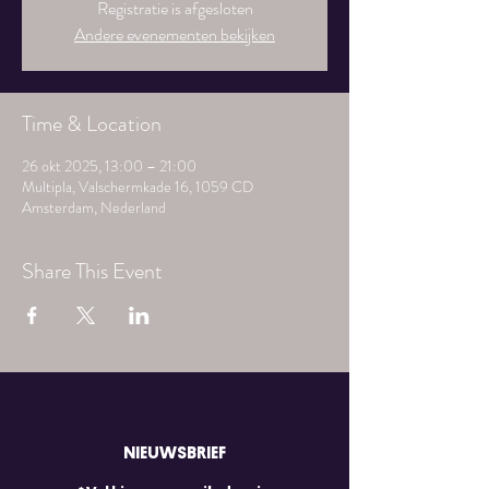
Registratie is afgesloten
Andere evenementen bekijken
Time & Location
26 okt 2025, 13:00 – 21:00
Multipla, Valschermkade 16, 1059 CD
Amsterdam, Nederland
Share This Event
NIEUWSBRIEF