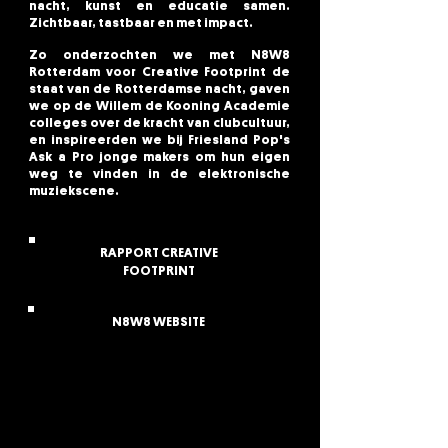
nacht, kunst en educatie samen.
Zichtbaar, tastbaar en met impact.
Zo onderzochten we met N8W8
Rotterdam voor Creative Footprint de
staat van de Rotterdamse nacht, gaven
we op de Willem de Kooning Academie
colleges over de kracht van clubcultuur,
en inspireerden we bij Friesland Pop's
Ask a Pro jonge makers om hun eigen
weg te vinden in de elektronische
muziekscene.
RAPPORT CREATIVE
FOOTPRINT
N8W8 WEBSITE