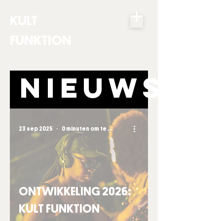
KULT
FUNKTION
NIEUWS
23 sep 2025
0 minuten om te lezen
ONTWIKKELING 2026:
KULT FUNKTION