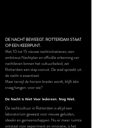
DE NACHT BEWEEGT. ROTTERDAM STAAT 
OP EEN KEERPUNT.
Met 10 tot 15 nieuwe nachtinitiatieven, een 
ambitieus Nachtplan en officiële erkenning van 
nachtleven binnen het cultuurbeleid, zet 
Rotterdam een stap vooruit. De stad spreekt uit: 
de nacht is essentieel.
Maar terwijl de horizon breder wordt, blijft één 
vraag hangen: voor wie?
De Nacht Is Niet Voor Iedereen. Nog Niet.
De nachtcultuur in Rotterdam is altijd een 
laboratorium geweest voor nieuwe geluiden, 
ideeën en gemeenschappen. Nu er meer ruimte 
ontstaat voor experiment en innovatie, is het 