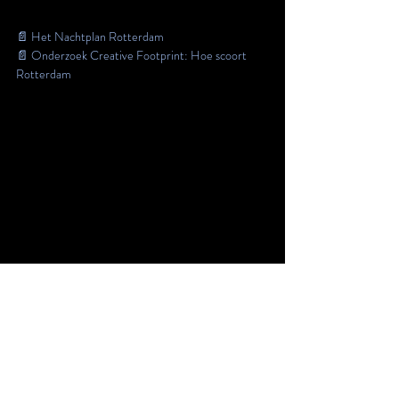
deuren staan open. 
Laten we ze samen bewaken.
📄 Het Nachtplan Rotterdam
📄
 Onderzoek Creative Footprint: Hoe scoort 
Rotterdam