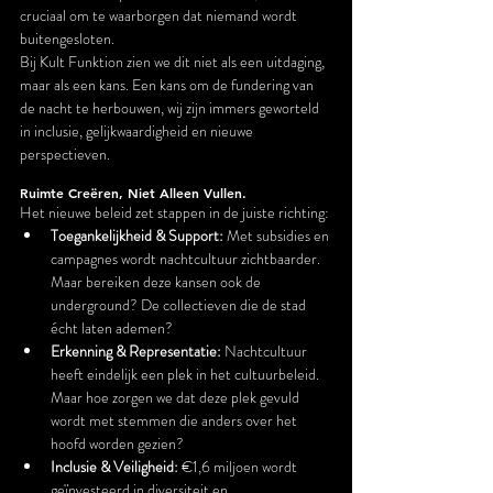
cruciaal om te waarborgen dat niemand wordt 
buitengesloten.
Bij Kult Funktion zien we dit niet als een uitdaging, 
maar als een kans. Een kans om de fundering van 
de nacht te herbouwen, wij zijn immers geworteld 
in inclusie, gelijkwaardigheid en nieuwe 
perspectieven.
Ruimte Creëren, Niet Alleen Vullen.
Het nieuwe beleid zet stappen in de juiste richting:
Toegankelijkheid & Support:
 Met subsidies en 
campagnes wordt nachtcultuur zichtbaarder. 
Maar bereiken deze kansen ook de 
underground? De collectieven die de stad 
écht laten ademen?
Erkenning & Representatie:
 Nachtcultuur 
heeft eindelijk een plek in het cultuurbeleid. 
Maar hoe zorgen we dat deze plek gevuld 
wordt met stemmen die anders over het 
hoofd worden gezien?
Inclusie & Veiligheid:
 €1,6 miljoen wordt 
geïnvesteerd in diversiteit en 