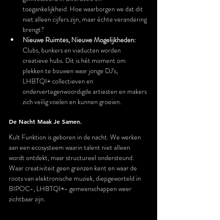
toegankelijkheid. Hoe waarborgen we dat dit 
niet alleen cijfers zijn, maar échte verandering 
brengt?
Nieuwe Ruimtes, Nieuwe Mogelijkheden:
Clubs, bunkers en viaducten worden 
creatieve hubs. Dit is hét moment om 
plekken te bouwen waar jonge DJ’s, 
LHBTQI+ collectieven en 
ondervertegenwoordigde artiesten en makers 
zich veilig voelen en kunnen groeien.
De Nacht Maak Je Samen.
Kult Funktion is geboren in de nacht. We werken 
aan een ecosysteem waarin talent niet alleen 
wordt ontdekt, maar structureel ondersteund. 
Waar creativiteit geen grenzen kent en waar de 
roots van elektronische muziek, diepgeworteld in 
BIPOC-, LHBTQI+- gemeenschappen weer 
zichtbaar zijn.
De tekomst van de nacht wordt niet gevormd door 
nostalgie, maar door de makers van morgen. De 