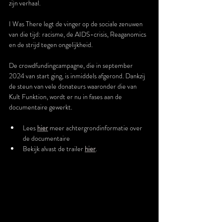
zijn verhaal.
I Was There legt de vinger op de sociale zenuwen 
van die tijd: racisme, de AIDS-crisis, Reaganomics 
en de strijd tegen ongelijkheid.
De crowdfundingcampagne, die in september 
2024 van start ging, is inmiddels afgerond. Dankzij 
de steun van vele donateurs waaronder die van 
Kult Funktion, wordt er nu in fases aan de 
documentaire gewerkt.  
Lees 
hier
 meer achtergrondinformatie over 
de documentaire
Bekijk alvast de trailer 
hier
.