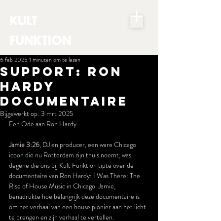
KULT
FUNKTION
6 feb 2025
1 minuten om te lezen
SUPPORT: RON
HARDY
DOCUMENTAIRE
Bijgewerkt op:
3 mrt 2025
Een Ode aan Ron Hardy.
Jamie 3:26
, DJ en producer, een ware Chicago 
icoon die nu Rotterdam zijn thuis noemt, was 
degene die ons bij Kult Funktion tipte over de 
documentaire van Ron Hardy: I Was There: The 
Rise of House Music in Chicago. Jamie, 
benadrukte hoe belangrijk deze documentaire is 
om het verhaal van een house pionier aan het licht 
te brengen en zijn verhaal te vertellen.