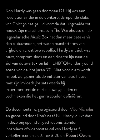
Ron Hardy was geen doorsnee DJ. Hij was een 
revolutionair die in de donkere, dampende clubs 
van Chicago het geluid vormde dat uitgroeide tot 
house. Zijn marathonsets in
The Warehouse
 en de 
legendarische Music Box hadden meer betekenis 
dan clubavonden, het waren manifestaties van 
vrijheid en creatieve rebellie. Hardy's muziek was 
rauw, compromisloos en een directe lijn naar de 
ziel van de zwarte- en latin LHBTQI+underground 
scene van de late jaren '70. Niet voor niets wordt 
hij ook wel gezien als de initiator van acid house, 
met zijn invloedrijke sets waarin hij 
experimenteerde met nieuwe geluiden en 
technieken die het genre zouden definiëren.
De documentaire, geregisseerd door 
Vito Nicholas
en gesteund door Ron's neef Bill Hardy, duikt diep 
in deze ongepolijste geschiedenis. Zonder 
interviews of videomateriaal van Hardy zelf, 
vertellen iconen als Jamie 3:26 en 
Robert Owens