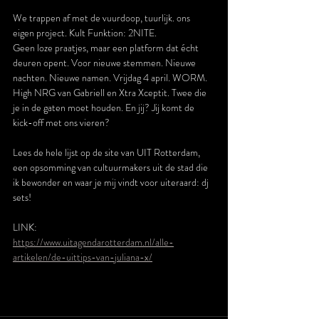
We trappen af met de vuurdoop, tuurlijk. ons 
eigen project. Kult Funktion: 2NITE.
Geen loze praatjes, maar een platform dat écht 
deuren opent. Voor nieuwe stemmen. Nieuwe 
nachten. Nieuwe namen. Vrijdag 4 april. WORM. 
High NRG van Gabriell en Xtra Xceptit. Twee die 
je in de gaten moet houden. En jij? Jij komt de 
kick-off met ons vieren?
Lees de hele lijst op de site van UIT Rotterdam, 
een opsomming van cultuurmakers uit de stad die 
ik bewonder en waar je mij vindt voor uiteraard: dj 
sets!
LINK:
https://www.uitagendarotterdam.nl/alle-
artikelen/de-uittips-van-juliana-x/