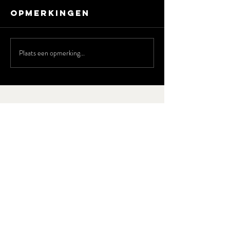
Opmerkingen
Plaats een opmerking...
NIEUWSBRIEF
Vul hier uw e-mailadres in
Aanmelden