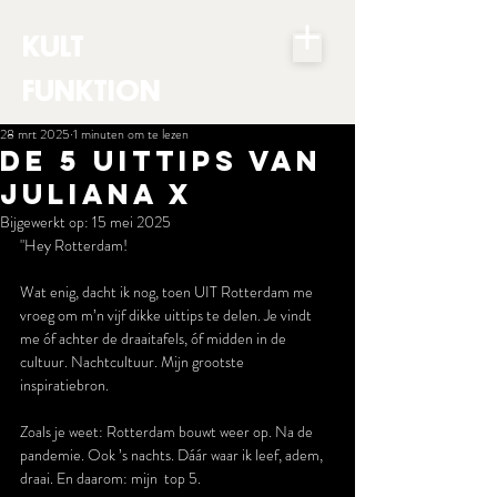
KULT
FUNKTION
28 mrt 2025
1 minuten om te lezen
DE 5 UITTIPS VAN
JULIANA X
Bijgewerkt op:
15 mei 2025
"Hey Rotterdam!
Wat enig, dacht ik nog, toen UIT Rotterdam me 
vroeg om m’n vijf dikke uittips te delen. Je vindt 
me óf achter de draaitafels, óf midden in de 
cultuur. Nachtcultuur. Mijn grootste 
inspiratiebron.
Zoals je weet: Rotterdam bouwt weer op. Na de 
pandemie. Ook ’s nachts. Dáár waar ik leef, adem, 
draai. En daarom: mijn  top 5.  