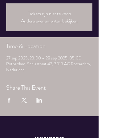
Tickets zijn niet te koop
Andere evenementen bekijken
Time & Location
27 sep 2025, 23:00 – 28 sep 2025, 05:00
Rotterdam, Schiestraat 42, 3013 AG Rotterdam,
Nederland
Share This Event