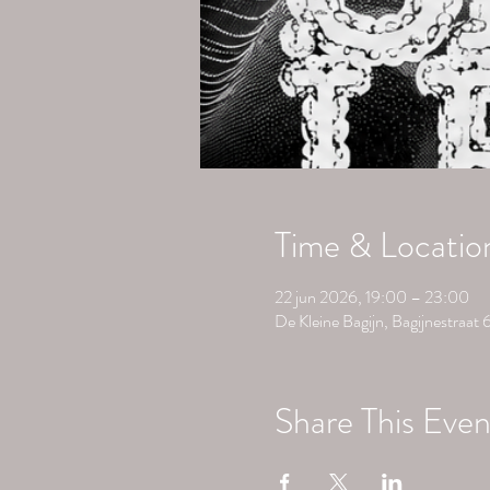
Time & Locatio
22 jun 2026, 19:00 – 23:00
De Kleine Bagijn, Bagijnestraa
Share This Even