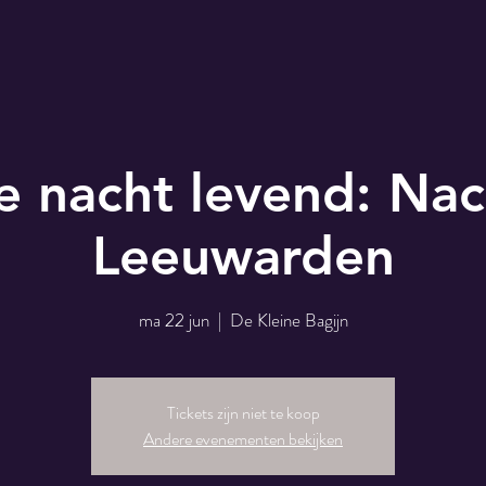
e nacht levend: Nac
Leeuwarden
ma 22 jun
  |  
De Kleine Bagijn
Tickets zijn niet te koop
Andere evenementen bekijken