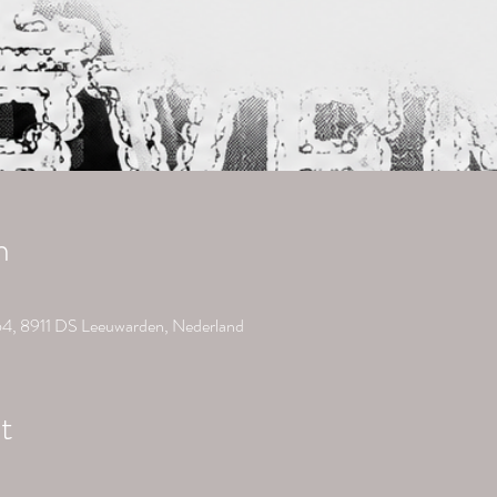
n
t 64, 8911 DS Leeuwarden, Nederland
t