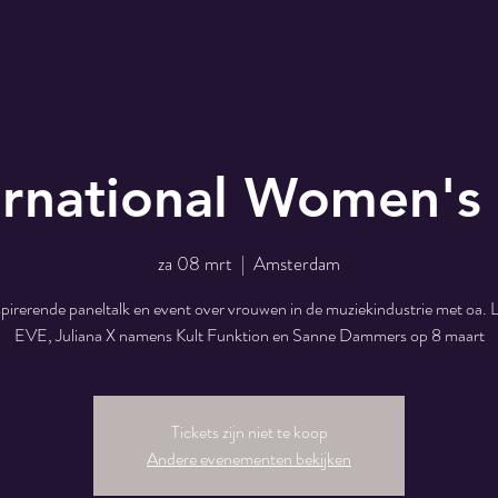
ernational Women's
za 08 mrt
  |  
Amsterdam
pirerende paneltalk en event over vrouwen in de muziekindustrie met oa. L
EVE, Juliana X namens Kult Funktion en Sanne Dammers op 8 maart
Tickets zijn niet te koop
Andere evenementen bekijken