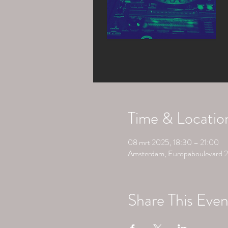
Time & Locatio
08 mrt 2025, 18:30 – 21:00
Amsterdam, Europaboulevard 2
Share This Even