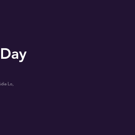
 Day
idia Lo,