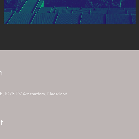
n
b, 1078 RV Amsterdam, Nederland
t