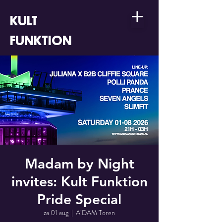
KULT
FUNKTION
Madam by Night
invites: Kult Funktion
Pride Special
za 01 aug
  |  
A’DAM Toren