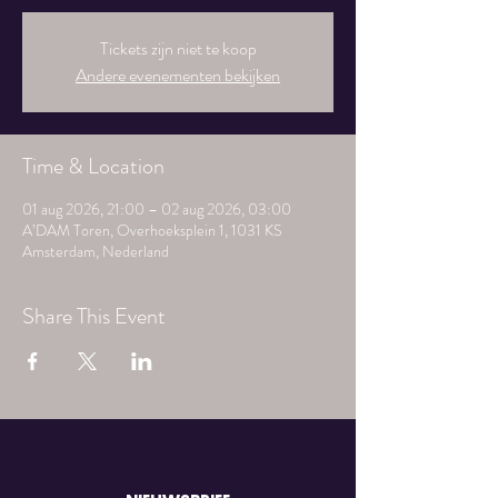
Tickets zijn niet te koop
Andere evenementen bekijken
Time & Location
01 aug 2026, 21:00 – 02 aug 2026, 03:00
A’DAM Toren, Overhoeksplein 1, 1031 KS
Amsterdam, Nederland
Share This Event