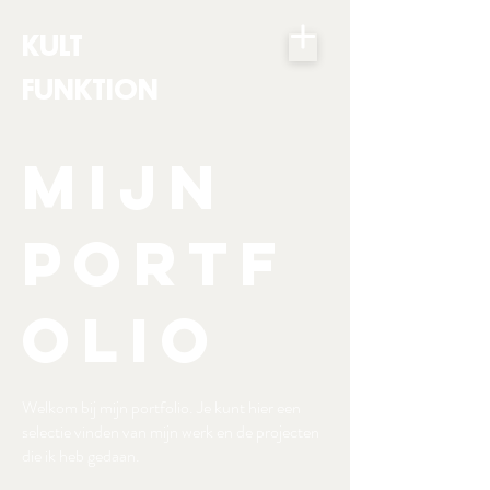
KULT
FUNKTION
Mijn
portf
olio
Welkom bij mijn portfolio. Je kunt hier een
selectie vinden van mijn werk en de projecten
die ik heb gedaan.