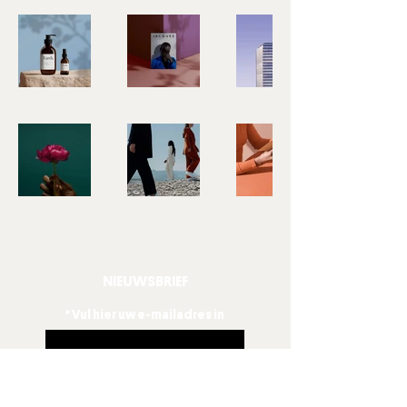
NIEUWSBRIEF
Vul hier uw e-mailadres in
Aanmelden