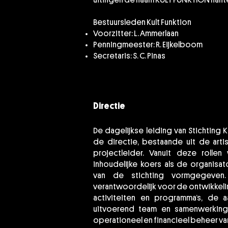
uitingen de naam KULT FUNKTION hant
Bestuursleden Kult Funktion
Voorzitter: L. Ammerlaan
Penningmeester: R. Eijkelboom
Secretaris: S. C. Pinas
Directie
De dagelijkse leiding van Stichting Ku
de directie, bestaande uit de arti
projectleider. Vanuit deze rolle
inhoudelijke koers als de organisat
van de stichting vormgegeven.
verantwoordelijk voor de ontwikkelin
activiteiten en programma’s, de a
uitvoerend team en samenwerkings
operationeel en financieel beheer va