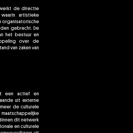
werkt de directie
waarin artistieke
n organisatorische
orden gebracht. De
an het bestuur en
oppeling over de
stand van zaken van
et een actief en
taande uit externe
 meer de culturele
aatschappelijke
Binnen dit netwerk
onale en culturele