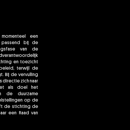
rt momenteel een
, passend bij de
ngsfase van de
ndverantwoordelijk
chting en toezicht
eleid, terwijl de
t. Bij de vervulling
s directie zich naar
et als doel het
en de duurzame
lstellingen op de
ft de stichting de
aar een Raad van