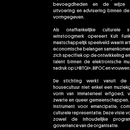
bevoegdheden en de wijze w
uitvoering en advisering binnen de
vormgegeven.
Als onafhankelijke culturele s
winstoogmerk opereert Kult Fun
maatschappelijk speelveld waarin art
economische belangen samenkomen. D
zich specifiek op de ontwikkeling en
talent binnen de elektronische muz
nadruk op LHBTQI+, BIPOC en vrouwen
De stichting werkt vanuit de 
housecultuur niet enkel een muziek
vorm van immaterieel erfgoed, 
zwarte en queer gemeenschappen, 
instrument voor emancipatie, com
culturele representatie. Deze visie 
zowel de inhoudelijke progra
governance van de organisatie.