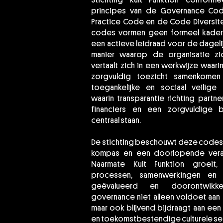
Stichting Kult Funktion conform
principes van de Governance Code
Practice Code en de Code Diversitei
codes vormen geen formeel kader 
een actieve leidraad voor de dagelij
manier waarop de organisatie zic
vertaalt zich in een werkwijze waar
zorgvuldig toezicht samenkome
toegankelijke en sociaal veilige o
waarin transparantie richting partn
financiers en een zorgvuldige 
centraal staan.
De stichting beschouwt deze codes 
kompas en een doorlopende veran
Naarmate Kult Funktion groeit,
processen, samenwerkingen en s
geëvalueerd en doorontwikk
governance niet alleen voldoet aan f
maar ook blijvend bijdraagt aan een e
en toekomstbestendige culturele se