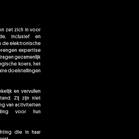
on zet zich in voor
e, inclusief en
 de elektronische
brengen expertise
dragen gezamenlijk
egische koers, het
aire doelstellingen
elijk en vervullen
nd. Zij zijn niet
ng van activiteiten
ding voor hun
chting die in haar