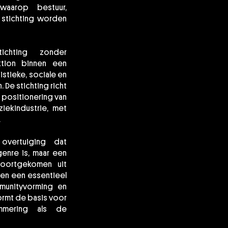
aarop bestuur,
 stichting worden
tichting zonder
ktion binnen een
istieke, sociale en
e stichting richt
 positionering van
iekindustrie, met
.
overtuiging dat
genre is, maar een
voortgekomen uit
en een essentieel
munityvorming en
vormt de basis voor
mmering als de