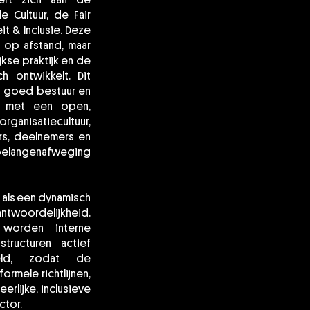
eert zich aan de
 Cultuur, de Fair
t & Inclusie. Deze
op afstand, maar
kse praktijk en de
h ontwikkelt. Dit
in goed bestuur en
n met een open,
rganisatiecultuur,
ers, deelnemers en
belangenafweging
als een dynamisch
twoordelijkheid.
 worden interne
tructuren actief
eld, zodat de
ormele richtlijnen,
erlijke, inclusieve
ctor.