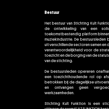
Bestuur
Het bestuur van Stichting Kult Funkti
de ontwikkeling van een solid
toekomstbestendig platform binnen
muziekindustrie. De bestuursleden 
uit verschillende sectoren samen en 
verantwoordelijkheid voor de strat
toezicht en de borging van de statut
van de stichting.
De bestuursleden opereren onafhank
een toezichthoudende rol op afsta
betrokken bij de dagelijkse uitvoeri
en ontvangen geen vergoe
werkzaamheden.
Stichting Kult Funktion is een sti