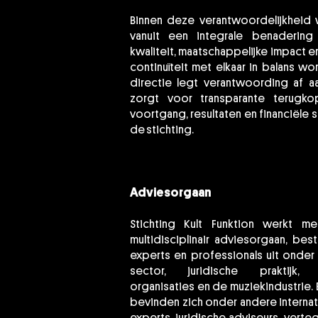
Binnen deze verantwoordelijkheid 
vanuit een integrale benadering 
kwaliteit, maatschappelijke impact e
continuïteit met elkaar in balans w
directie legt verantwoording af a
zorgt voor transparante terugk
voortgang, resultaten en financiële 
de stichting.
Adviesorgaan
Stichting Kult Funktion werkt m
multidisciplinair adviesorgaan, bes
experts en professionals uit onder
sector, juridische praktijk, m
organisaties en de muziekindustrie. 
bevinden zich onder andere internati