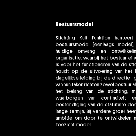
Bestuursmodel
Stichting Kult Funktion hantee
bestuursmodel (éénlaags model)
huidige omvang en ontwikkeli
organisatie, waarbij het bestuur ei
is voor het functioneren van de sti
houdt op de uitvoering van het b
dagelijkse leiding bij de directie lig
van hun taken richten zowel bestuur al
het belang van de stichting, m
waarborgen van continuïteit 
bestendiging van de statutaire doe
lange termijn. Bij verdere groei hee
ambitie om door te ontwikkelen n
Toezicht-model.